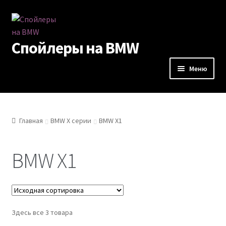
Перейти
Перейти
к
к
Спойлеры на BMW
навигации
содержимому
Меню
Спойлеры
Оплата
Главная
BMW Х серии
BMW X1
Доставка
BMW X1
Примеры работ
Услуги
Здесь все 3 товара