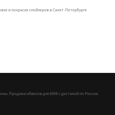
овке и покраске спойлеров в Санкт-Петербурге
ены. Продажа обвесов для БМВ с достакой по России.