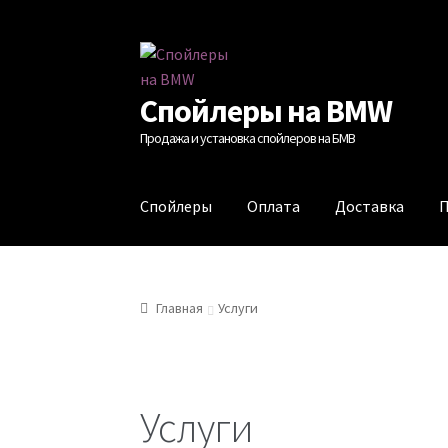
Перейти
Перейти
к
к
Спойлеры на BMW
навигации
содержимому
Продажа и установка спойлеров на БМВ
Спойлеры
Оплата
Доставка
П
Главная
Услуги
Услуги