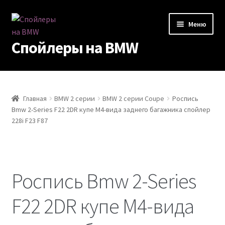
Перейти
Перейти
Меню
к
к
Спойлеры на BMW
навигации
содержимому
Спойлеры
Оплата
Главная
BMW 2 серии
BMW 2 серии Coupe
Роспись
Bmw 2-Series F22 2DR купе M4-вида заднего багажника спойлер
228i F23 F87
Доставка
Примеры работ
Роспись Bmw 2-Series
Услуги
F22 2DR купе M4-вида
Отзывы