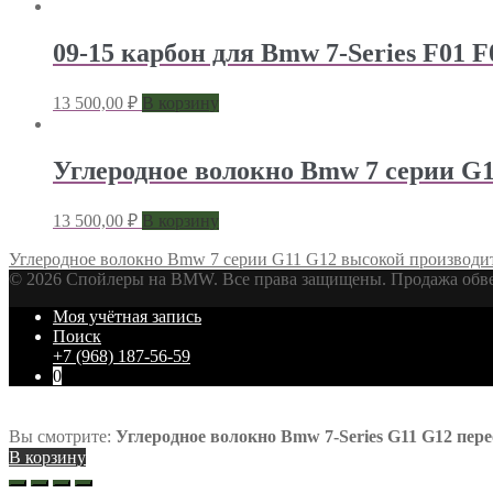
09-15 карбон для Bmw 7-Series F01 
13 500,00
₽
В корзину
Углеродное волокно Bmw 7 серии G
13 500,00
₽
В корзину
Углеродное волокно Bmw 7 серии G11 G12 высокой производи
© 2026 Спойлеры на BMW. Все права защищены. Продажа обвес
Моя учётная запись
Поиск
+7 (968) 187-56-59
0
Вы смотрите:
Углеродное волокно Bmw 7-Series G11 G12 пере
В корзину