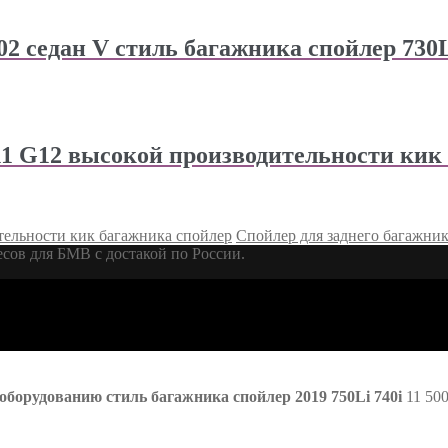
F02 седан V стиль багажника спойлер 730L
11 G12 высокой производительности кик
тельности кик багажника спойлер
Спойлер для заднего багажни
ов для БМВ с достакой по России.
оборудованию стиль багажника спойлер 2019 750Li 740i
11 50