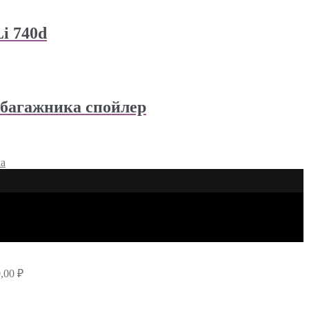
i 740d
 багажника спойлер
ка
0,00
₽