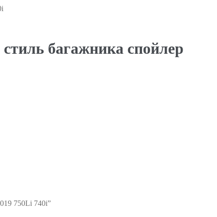
i
 стиль багажника спойлер
019 750Li 740i”