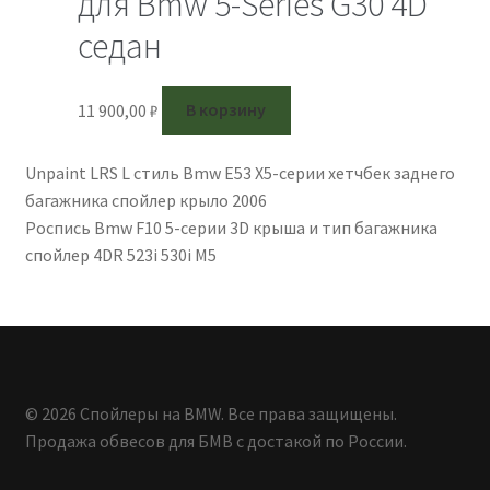
для Bmw 5-Series G30 4D
седан
11 900,00
₽
В корзину
Unpaint LRS L стиль Bmw E53 X5-серии хетчбек заднего
багажника спойлер крыло 2006
Роспись Bmw F10 5-серии 3D крыша и тип багажника
спойлер 4DR 523i 530i M5
© 2026 Спойлеры на BMW. Все права защищены.
Продажа обвесов для БМВ с достакой по России.