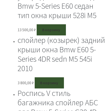
Bmw 5-Series E60 седан
тип окна крыши 528i M5
13 500,00
₽
В корзину
спойлер (козырек) задний
крыши окна Bmw E60 5-
Series 4DR sedn M5 545i
2010
3 800,00
₽
В корзину
Роспись V стиль
багажника спойлер АБС