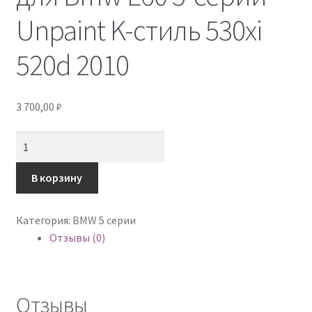
Контакты
Unpaint K-стиль 530xi
520d 2010
3 700,00
₽
Количество
В корзину
Категория:
BMW 5 серии
Отзывы (0)
Отзывы