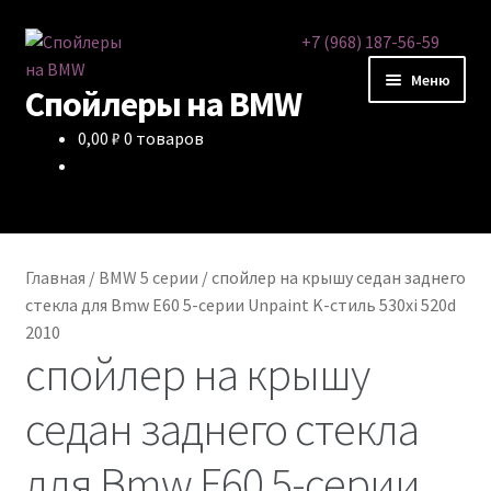
Перейти
Перейти
+7 (968) 187-56-59
к
к
Меню
Спойлеры на BMW
навигации
содержимому
0,00
₽
0 товаров
Спойлеры
Оплата
Доставка
Главная
/
BMW 5 серии
/
спойлер на крышу седан заднего
стекла для Bmw E60 5-серии Unpaint K-стиль 530xi 520d
Примеры работ
2010
спойлер на крышу
Услуги
седан заднего стекла
Отзывы
для Bmw E60 5-серии